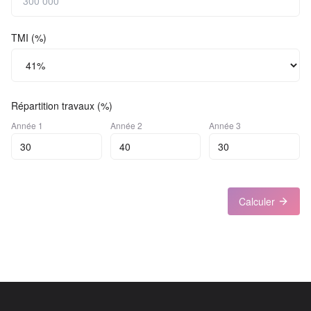
TMI (%)
Répartition travaux (%)
Année
1
Année
2
Année
3
Calculer