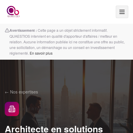
Avertissement :
Cette page a un objet strictement informatif.
QUAESTIOS intervient en qualité d'apporteur d'affaires / metteur en
relation. Aucune information publiée ici ne constitue une offre au public,
une sollicitation, un démarchage ou un conseil en investissement
réglementé.
En savoir plus
← Nos expertises
EXPERTISE
Architecte en solutions