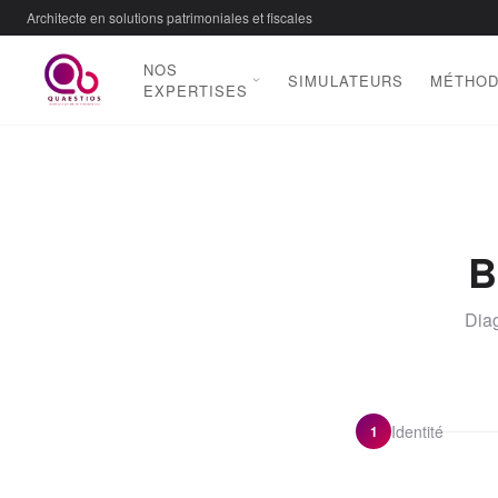
Architecte en solutions patrimoniales et fiscales
NOS
SIMULATEURS
MÉTHO
EXPERTISES
B
Diag
Identité
1