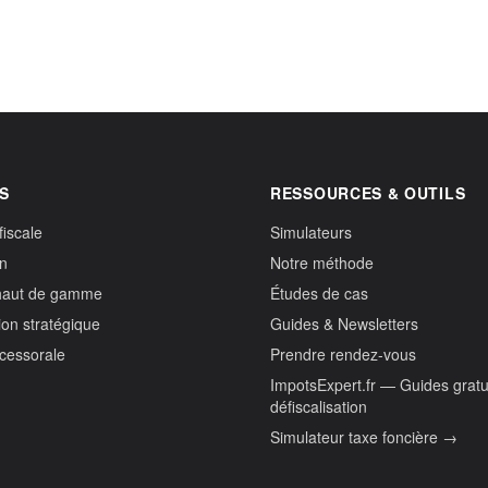
S
RESSOURCES & OUTILS
fiscale
Simulateurs
on
Notre méthode
haut de gamme
Études de cas
ion stratégique
Guides & Newsletters
ccessorale
Prendre rendez-vous
ImpotsExpert.fr — Guides gratu
défiscalisation
Simulateur taxe foncière →