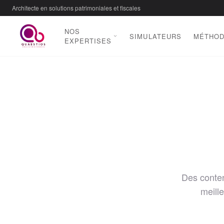
Architecte en solutions patrimoniales et fiscales
NOS
SIMULATEURS
MÉTHO
EXPERTISES
Des conten
meill