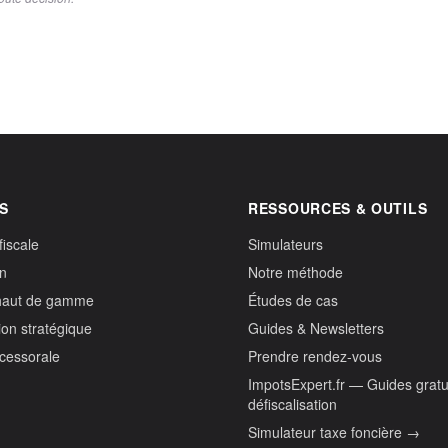
S
RESSOURCES & OUTILS
fiscale
Simulateurs
on
Notre méthode
haut de gamme
Études de cas
ion stratégique
Guides & Newsletters
ccessorale
Prendre rendez-vous
ImpotsExpert.fr — Guides gratu
défiscalisation
Simulateur taxe foncière →