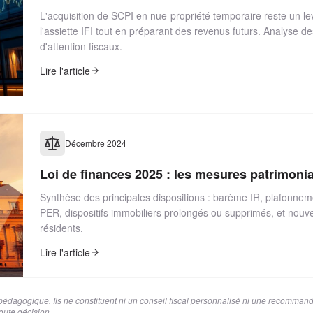
L'acquisition de SCPI en nue-propriété temporaire reste un levi
l'assiette IFI tout en préparant des revenus futurs. Analyse d
d'attention fiscaux.
Lire l'article
Décembre 2024
Loi de finances 2025 : les mesures patrimonia
Synthèse des principales dispositions : barème IR, plafonneme
PER, dispositifs immobiliers prolongés ou supprimés, et nouve
résidents.
Lire l'article
 et pédagogique. Ils ne constituent ni un conseil fiscal personnalisé ni une recomman
oute décision.