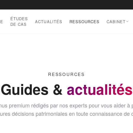
ÉTUDES
DE
ACTUALITÉS
RESSOURCES
CABINET
DE CAS
RESSOURCES
Guides &
actualités
us premium rédigés par nos experts pour vous aider à 
eures décisions patrimoniales en toute connaissance de 