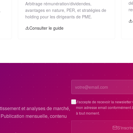
dé
Arbitrage rémunération/dividendes,
re
,
avantages en nature, PER, et stratégies de
holding pour les dirigeants de PME.
Consulter le guide
J'accepte de recevoir la newslette
mon adresse email conformément à
estissement et analyses de marché,
à tout moment.
. Publication mensuelle, contenu
S'inscri