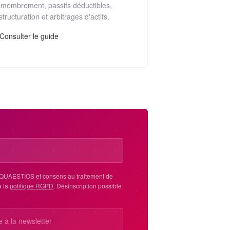
membrement, passifs déductibles,
structuration et arbitrages d'actifs.
Consulter le guide
r QUAESTIOS et consens au traitement de
 la
politique RGPD
. Désinscription possible
re à la newsletter