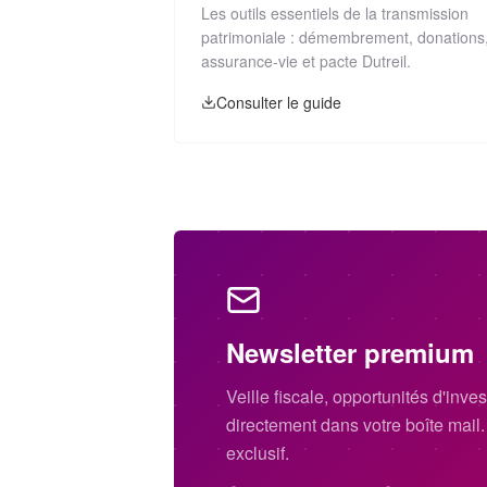
Les outils essentiels de la transmission
patrimoniale : démembrement, donations
assurance-vie et pacte Dutreil.
Consulter le guide
Newsletter premium
Veille fiscale, opportunités d'inv
directement dans votre boîte mail
exclusif.