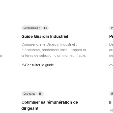
Défiscalisation
IR
P
Guide Girardin Industriel
P
Comprendre le Girardin Industriel :
Dé
mécanisme, rendement fiscal, risques et
au
 en
critères de sélection d'un monteur fiable.
de
Consulter le guide
Dirigeants
IS
I
Optimiser sa rémunération de
IF
dirigeant
Te