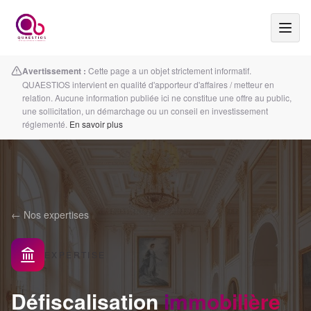
Avertissement :
Cette page a un objet strictement informatif.
QUAESTIOS intervient en qualité d'apporteur d'affaires / metteur en
relation. Aucune information publiée ici ne constitue une offre au public,
une sollicitation, un démarchage ou un conseil en investissement
réglementé.
En savoir plus
← Nos expertises
EXPERTISE
Défiscalisation
immobilière