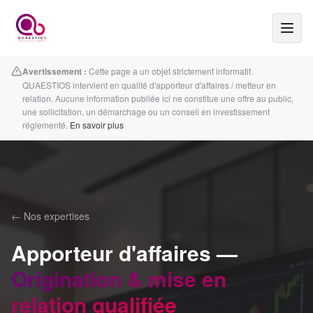
Avertissement :
Cette page a un objet strictement informatif.
QUAESTIOS intervient en qualité d'apporteur d'affaires / metteur en
relation. Aucune information publiée ici ne constitue une offre au public,
une sollicitation, un démarchage ou un conseil en investissement
réglementé.
En savoir plus
← Nos expertises
Apporteur d'affaires —
Origination & mise en
relation qualifiée