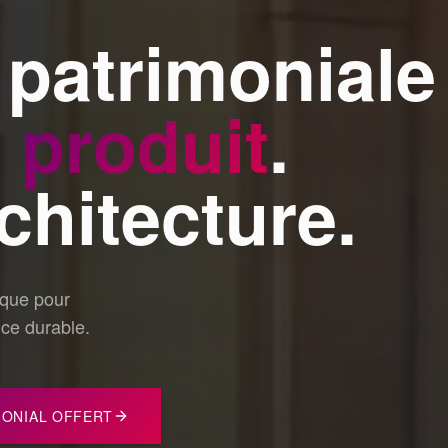
 patrimoniale
n
produit
.
chitecture.
ique pour
nce durable.
MONIAL OFFERT