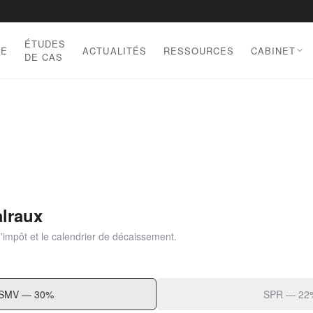
ÉTUDES
DE
ACTUALITÉS
RESSOURCES
CABINET
DE CAS
lraux
'impôt et le calendrier de décaissement.
SMV — 30%
SPR — 22