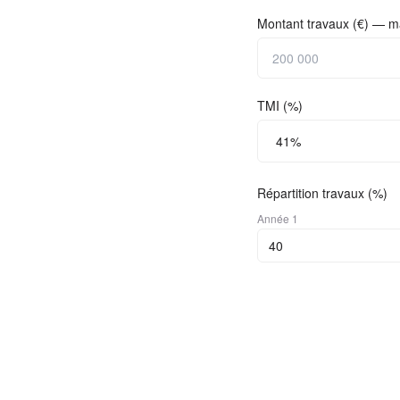
Montant travaux (€) — m
TMI (%)
Répartition travaux (%)
Année
1