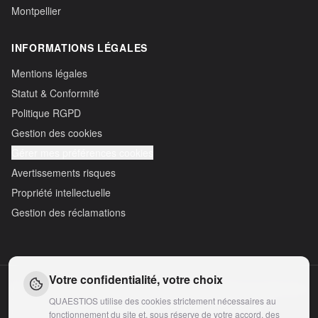
Montpellier
INFORMATIONS LÉGALES
Mentions légales
Statut & Conformité
Politique RGPD
Gestion des cookies
Gérer mes préférences cookies
Avertissements risques
Propriété intellectuelle
Gestion des réclamations
Votre confidentialité, votre choix
Avertissement :
Les informations et simulateurs présentés sur ce site ont un
caractère informatif et pédagogique. Ils ne constituent ni un conseil
QUAESTIOS utilise des cookies strictement nécessaires au
personnalisé, ni une offre contractuelle, ni une recommandation
fonctionnement du site et, sous réserve de votre accord, des