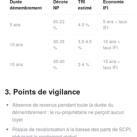
Durée
Décote
TRI
Économie
démembrement
NP
estimé
IFI
20-22
5 ans × taux
5 ans
4-5 %
%
IFI
30-33
3,5-4,5
10 ans ×
10 ans
%
%
taux IFI
35-40
15 ans ×
15 ans
3-4 %
%
taux IFI
3. Points de vigilance
Absence de revenus pendant toute la durée du
démembrement : le nu-propriétaire ne perçoit aucun
loyer
Risque de revalorisation à la baisse des parts de SCPI,
réduisant le rendement global